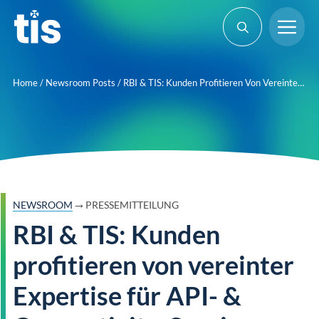
Skip
Me
to
content
Home
/
Newsroom Posts
/
RBI & TIS: Kunden Profitieren Von Vereinter Expertise Für API- & Connectivity-Services
→
NEWSROOM
PRESSEMITTEILUNG
RBI & TIS: Kunden
profitieren von vereinter
Expertise für API- &